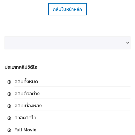
กลับไปหน้าหลัก
ประเภทคลิปวิดีโอ
คลิปทั้งหมด
คลิปตัวอย่าง
คลิปเบื้องหลัง
มิวสิควิดีโอ
Full Movie