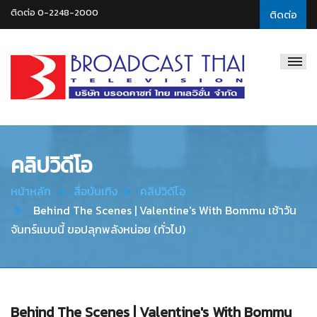
ติดต่อ 0-2248-2000
ติดต่อ
Broadcast
Thai
Television
คลิปวิดีโอ
หน้าหลัก
สื่อบันเทิง
คลิปวิดีโอ
Behind The Scenes | Valentine's With Bommu เช้าวัน
จันทร์แบบนี้ ขอปลุกพลังหน่อย (ทั่วไป)
Behind The Scenes | Valentine's With Bommu