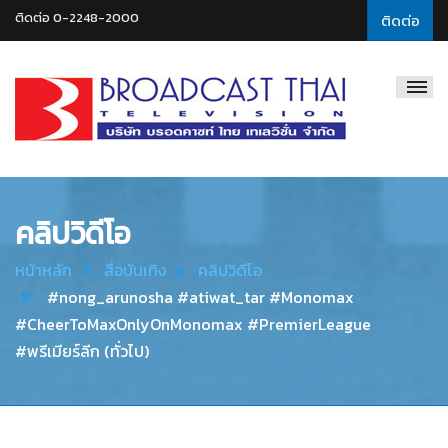
ติดต่อ 0-2248-2000
ติดต่อ
Broadcast
Thai
Television
คลิปวิดีโอ
หน้าหลัก
สื่อบันเทิง
คลิปวิดีโอ
#nong_arunosha #atiwat_tar #Monomax
#CheerToMaxOnlyOnMonomax #PremierLeague
#พรีเมียร์ลีก (ทั่วไป)