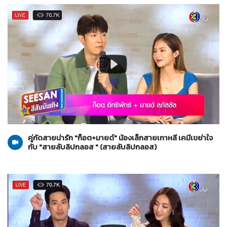
สายลับลิปกลอส
26-10-2565
คู่กัดสายน่ารัก "ก็อต+มายด์" น้องเล็กสายเกาหลี เคมีเขย่าใจ
กับ "สายลับลิปกลอส " (สายลับลิปกลอส)