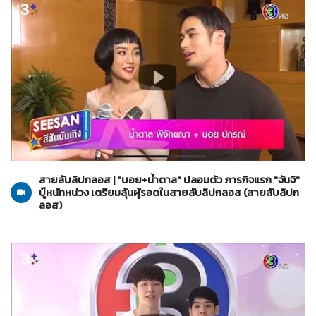
สายลับลิปกลอส
10-11-2565
สายลับลิปกลอส | "บอย+น้ำตาล" ปลอมตัว ภารกิจแรก "จันจิ"
บู๊หนักหน่วง เตรียมลุ้นผู้รอดในสายลับลิปกลอส (สายลับลิปก
ลอส)