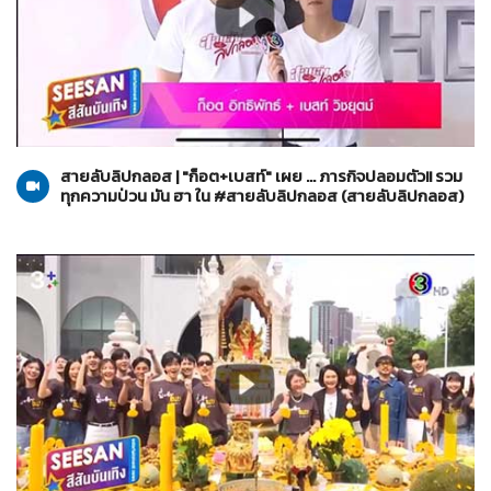
สายลับลิปกลอส
10-11-2565
สายลับลิปกลอส | "ก็อต+เบสท์" เผย ... ภารกิจปลอมตัว!! รวม
ทุกความป่วน มัน ฮา ใน #สายลับลิปกลอส (สายลับลิปกลอส)