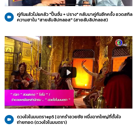
สายลับลิปกลอส
25-10-2565
คู่กันแล้วไม่แคล้ว "ปั้นจั่น + ปราง" กลับมาคู่กันอีกครั้ง อวดสกิล
ความฮาใน "สายลับลิปกลอส" (สายลับลิปกลอส)
ดวงใจในมนตรา
09-02-2564
ดวงใจในมนตราep5 | ฉากรำอวยชัย หนึ่งฉากใหญ่ที่ตั้งใจ
ถ่ายทอด (ดวงใจในมนตรา)