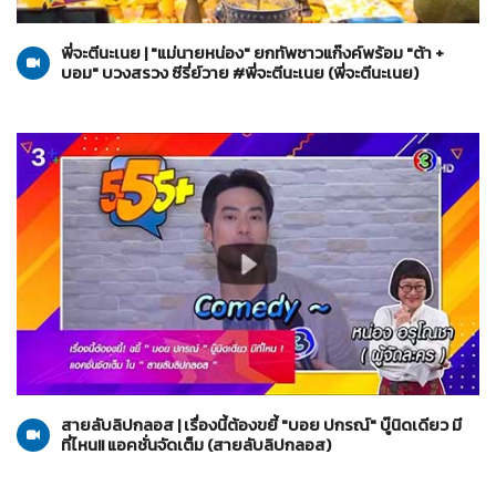
พี่จะตีนะเนย
09-11-2565
พี่จะตีนะเนย | "แม่นายหน่อง" ยกทัพชาวแก๊งค์พร้อม "ต้า +
บอม" บวงสรวง ซีรี่ย์วาย #พี่จะตีนะเนย (พี่จะตีนะเนย)
สายลับลิปกลอส
09-11-2565
สายลับลิปกลอส | เรื่องนี้ต้องขยี้ "บอย ปกรณ์" บู๊นิดเดียว มี
ที่ไหน!! แอคชั่นจัดเต็ม (สายลับลิปกลอส)