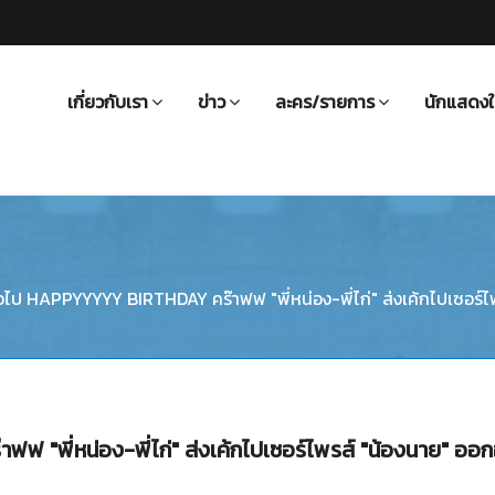
เกี่ยวกับเรา
ข่าว
ละคร/รายการ
นักแสดงใ
ั่วไป HAPPYYYYY BIRTHDAY คร๊าฟฟ "พี่หน่อง-พี่ไก่" ส่งเค้กไปเซอร์ไพ
ฟ "พี่หน่อง-พี่ไก่" ส่งเค้กไปเซอร์ไพรส์ "น้องนาย" ออ