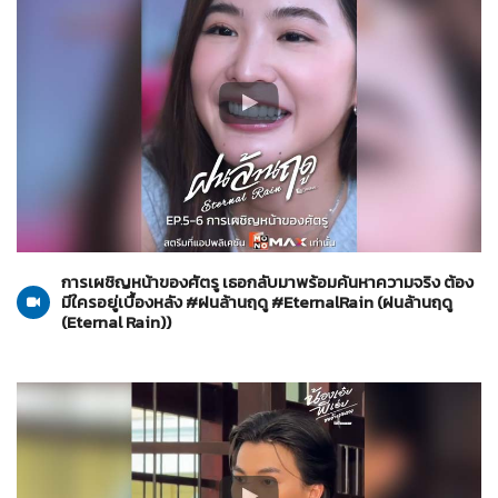
ฝนล้านฤดู (Eternal Rain)
22-05-2569
การเผชิญหน้าของศัตรู เธอกลับมาพร้อมค้นหาความจริง ต้อง
มีใครอยู่เบื้องหลัง #ฝนล้านฤดู #EternalRain (ฝนล้านฤดู
(Eternal Rain))