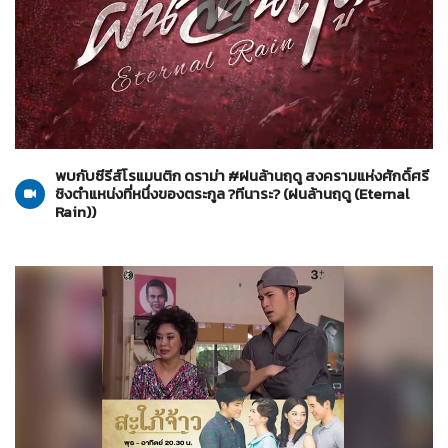
ฝนล้านฤดู (Eternal Rain)
26-03-2569
พบกับซีรีส์โรแมนติก ดราม่า #ฝนล้านฤดู สงครามแห่งศักดิ์ศรี
ชิงตำแหน่งที่หนึ่งของตระกูล ?ทีนาระ? (ฝนล้านฤดู (Eternal
Rain))