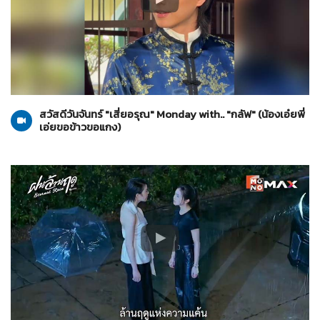
น้องเอ๋ยพี่เอ่ยขอข้าวขอแกง
18-05-2569
สวัสดีวันจันทร์ "เสี่ยอรุณ" Monday with.. "กลัฟ" (น้องเอ๋ยพี่
เอ่ยขอข้าวขอแกง)