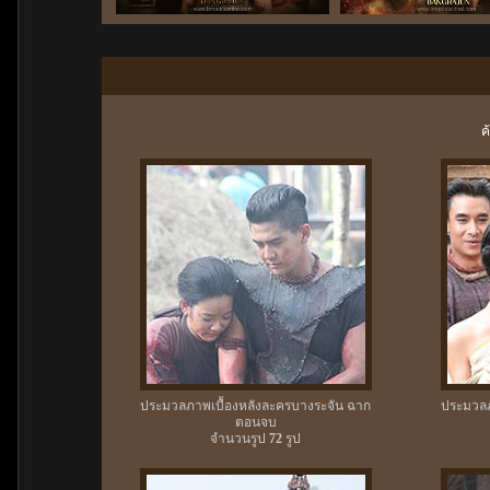
ค
ประมวลภาพเบื้องหลังละครบางระจัน ฉาก
ประมวลภ
ตอนจบ
จำนวนรูป
72
รูป