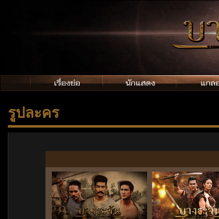
รูปละคร