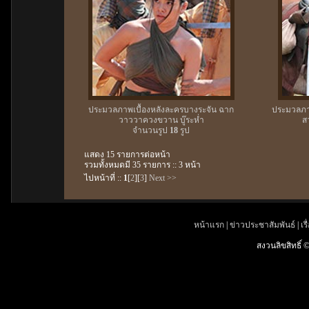
ประมวลภาพเบื้องหลังละครบางระจัน ฉาก
ประมวลภาพ
วาววาควงขวาน บู๊ระห่ำ
ส
จำนวนรูป
18
รูป
แสดง 15 รายการต่อหน้า
รวมทั้งหมดมี 35 รายการ :: 3 หน้า
ไปหน้าที่ ::
1
[
2
][
3
]
Next >>
หน้าแรก
|
ข่าวประชาสัมพันธ์
|
เรื
สงวนลิขสิทธิ์ 